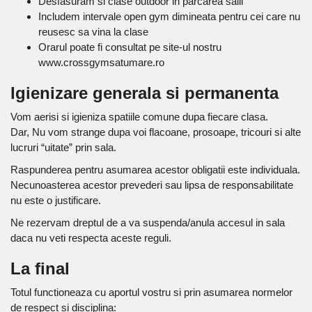
Desfasuram si clase outdoor in parcarea salii
Includem intervale open gym dimineata pentru cei care nu
reusesc sa vina la clase
Orarul poate fi consultat pe site-ul nostru
www.crossgymsatumare.ro
Igienizare generala si permanenta
Vom aerisi si igieniza spatiile comune dupa fiecare clasa.
Dar, Nu vom strange dupa voi flacoane, prosoape, tricouri si alte
lucruri “uitate” prin sala.
Raspunderea pentru asumarea acestor obligatii este individuala.
Necunoasterea acestor prevederi sau lipsa de responsabilitate
nu este o justificare.
Ne rezervam dreptul de a va suspenda/anula accesul in sala
daca nu veti respecta aceste reguli.
La final
Totul functioneaza cu aportul vostru si prin asumarea normelor
de respect si disciplina: